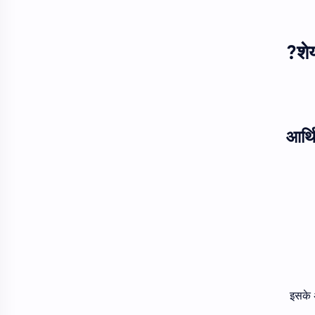
शे
इसके 