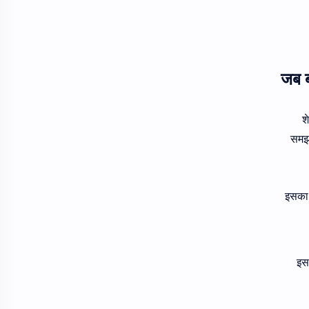
श
समझद
इसका 
इस