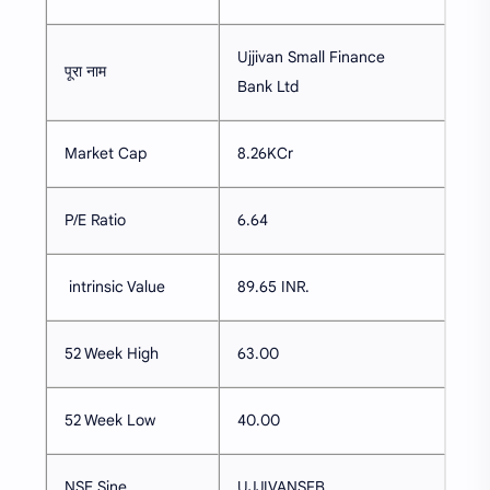
Ujjivan Small Finance
पूरा नाम
Bank Ltd
Market Cap
8.26KCr
P/E Ratio
6.64
intrinsic Value
89.65 INR.
52 Week High
63.00
52 Week Low
40.00
NSE Sine
UJJIVANSFB