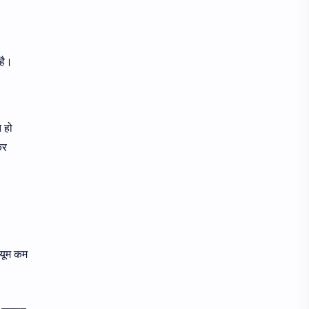
है।
 हो
कर
्यूम कम