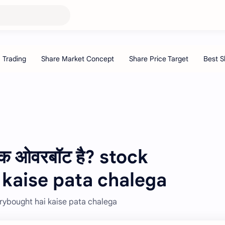
्टॉक ओवरबॉट है? stock
 kaise pata chalega
overybought hai kaise pata chalega