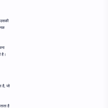
ो उसकी
चानक
ेचना
ी है।
 है, जो
ताता है