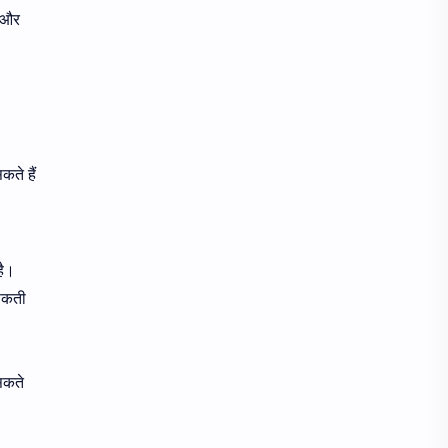
े और
ते हैं
है।
 सकती
सकते