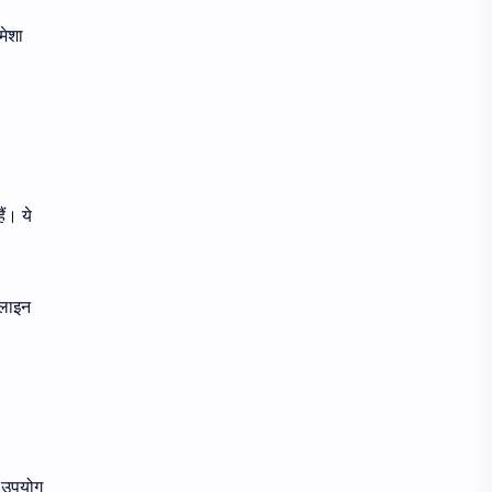
मेशा
ं। ये
 लाइन
ा उपयोग