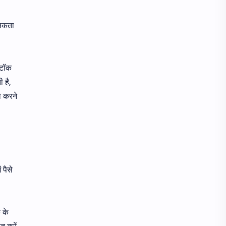
 सकता
्टॉक
 है,
ो करने
 पैसे
 के