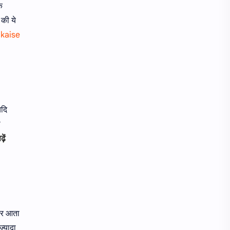
े
 की ये
 kaise
 यदि
ो
ढ़ें
ंदर आता
ज्यादा