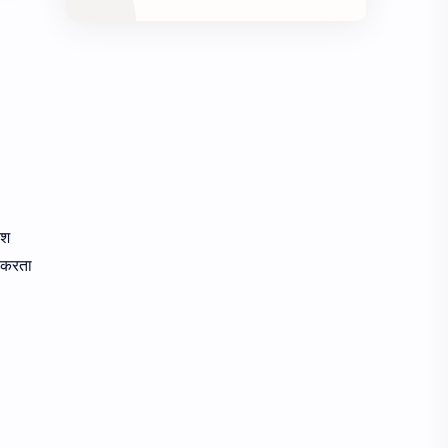
ेश
म करता