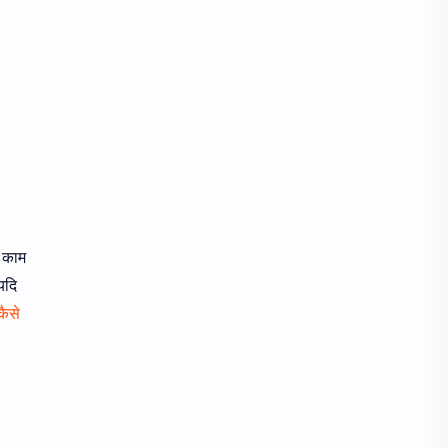
त काम
 यदि
कैसे