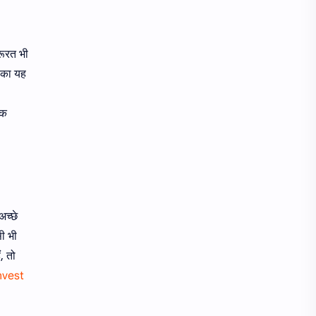
रूरत भी
 का यह
एक
अच्छे
सी भी
, तो
invest