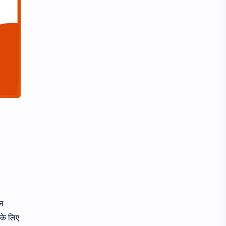
यल
 के लिए