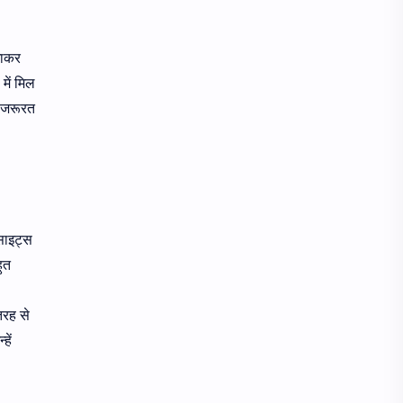
गाकर
में मिल
ी जरूरत
साइट्स
ुत
तरह से
हें