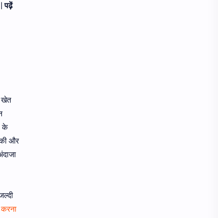
 |
पढ़ें
 खेत
न
 के
र की और
अंदाजा
जल्दी
 करना