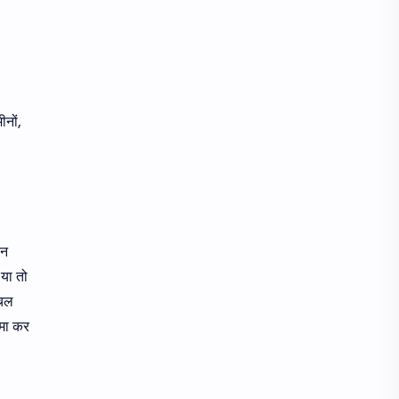
ीनों,
ान
या तो
अचल
कमा कर